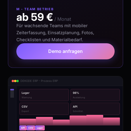
M - TEAM BETRIEB
ab 59 €
/ Monat
Für wachsende Teams mit mobiler
Zeiterfassung, Einsatzplanung, Fotos,
Checklisten und Materialbedarf.
Demo anfragen
DEKODE ERP - Prozess ERP
Lager
98%
Warnung
Auslastung
CSV
API
Export
Schnittst.
API
CSV
Lager